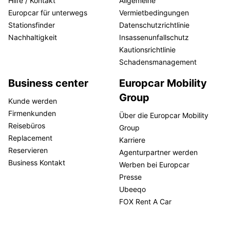
Hilfe / Kontakt
Allgemeine
Europcar für unterwegs
Vermietbedingungen
Stationsfinder
Datenschutzrichtlinie
Nachhaltigkeit
Insassenunfallschutz
Kautionsrichtlinie
Schadensmanagement
Business center
Europcar Mobility
Group
Kunde werden
Firmenkunden
Über die Europcar Mobility
Reisebüros
Group
Replacement
Karriere
Reservieren
Agenturpartner werden
Business Kontakt
Werben bei Europcar
Presse
Ubeeqo
FOX Rent A Car