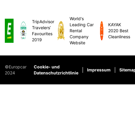
World's
TripAdvisor
Leading Car
KAYAK
Travelers’
Rental
2020 Best
Favourites
Company
Cleanliness
2019
Website
©Europcar
Cookie- und
|
|
Impressum
Sitema
2024
Datenschutzrichtlinie