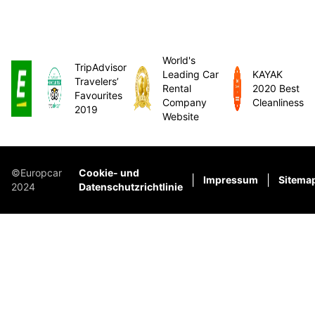
World's
TripAdvisor
Leading Car
KAYAK
Travelers’
Rental
2020 Best
Favourites
Company
Cleanliness
2019
Website
©Europcar
Cookie- und
|
|
Impressum
Sitema
2024
Datenschutzrichtlinie